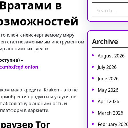
 Вратами в
S
e
возможностей
a
r
c
 это ключ к неисчерпаемому миру
Archive
h
aken стал незаменимым инструментом
мир анонимных сделок.
August 2026
оступна) –
txmbxfcqd.onion
July 2026
June 2026
ком мало кредита. Kraken – это не
May 2026
 приобрести продукты и услуги, не
April 2026
яет абсолютную анонимность и
 платформ в даркнете.
March 2026
раузер Tor
February 202