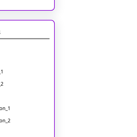
s
_1
_2
on_1
on_2