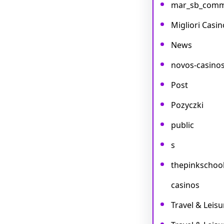
mar_sb_com
Migliori Casin
News
novos-casino
Post
Pozyczki
public
s
thepinkschoo
casinos
Travel & Leisu