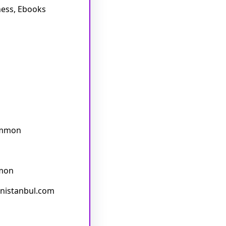
ness, Ebooks
ommon
mon
nistanbul.com