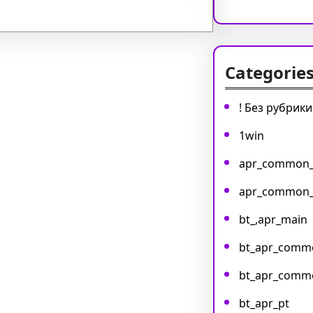
Categorie
! Без рубрики
1win
apr_common
apr_common
bt_,apr_main
bt_apr_comm
bt_apr_comm
bt_apr_pt