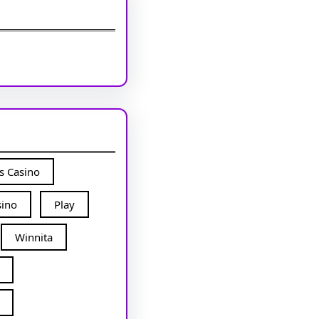
is Casino
sino
Play
Winnita