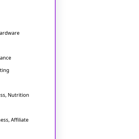
Hardware
rance
ting
ss, Nutrition
ss, Affiliate