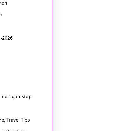
mon
o
s-2026
l non gamstop
re, Travel Tips