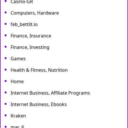
Casino-GR
Computers, Hardware
feb_bettilt.io
Finance, Insurance
Finance, Investing
Games
Health & Fitness, Nutrition
Home
Internet Business, Affiliate Programs
Internet Business, Ebooks
Kraken
mar_6