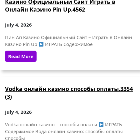
Казино Официальный Сайт Играть в
Онлайн Казино Pin Up.4562
July 4, 2026
Пин Ап Казино Официальный Сайт – Играть в Онлайн
Казино Pin Up
ИГРАТЬ Содержимое
Read More
Vodka онлайн казино способы оплаты.3354
(3)
July 4, 2026
Vodka онлайн казино – способы оплаты
ИГРАТЬ
Содержимое Вода онлайн казино: способы оплаты
Способы