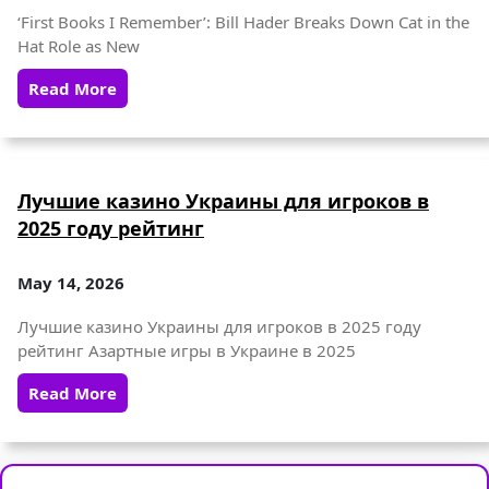
‘First Books I Remember’: Bill Hader Breaks Down Cat in the
Hat Role as New
Read More
Лучшие казино Украины для игроков в
2025 году рейтинг
May 14, 2026
Лучшие казино Украины для игроков в 2025 году
рейтинг Азартные игры в Украине в 2025
Read More