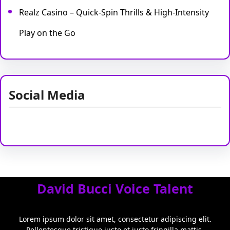
Realz Casino – Quick‑Spin Thrills & High‑Intensity
Play on the Go
Social Media
Facebook
Twitter
Instagram
LinkedIn
Pinterest
Vimeo
Tumblr
David Bucci Voice Talent
Lorem ipsum dolor sit amet, consectetur adipiscing elit.
Pellentesque tristique justo et justo fringilla mattis.