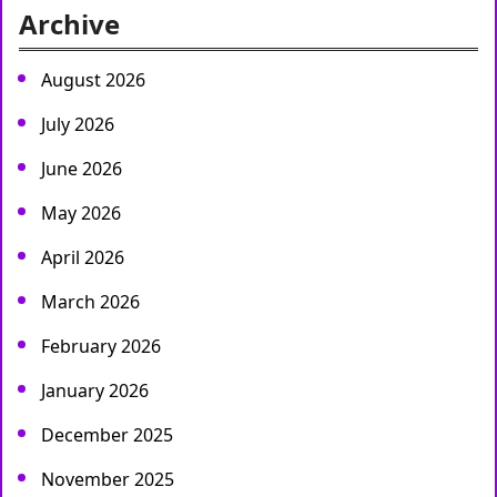
Archive
h
August 2026
July 2026
June 2026
May 2026
April 2026
March 2026
February 2026
January 2026
December 2025
November 2025