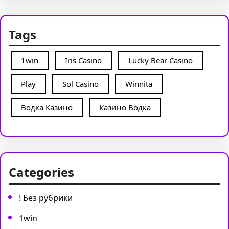
Tags
1win
Iris Casino
Lucky Bear Casino
Play
Sol Casino
Winnita
Водка Казино
Казино Водка
Categories
! Без рубрики
1win