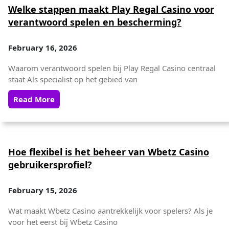
Welke stappen maakt Play Regal Casino voor
verantwoord spelen en bescherming?
February 16, 2026
Waarom verantwoord spelen bij Play Regal Casino centraal
staat Als specialist op het gebied van
Read More
Hoe flexibel is het beheer van Wbetz Casino
gebruikersprofiel?
February 15, 2026
Wat maakt Wbetz Casino aantrekkelijk voor spelers? Als je
voor het eerst bij Wbetz Casino