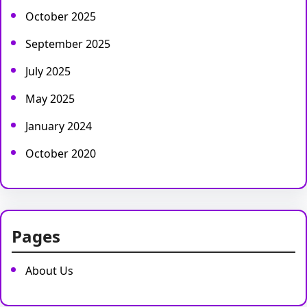
October 2025
September 2025
July 2025
May 2025
January 2024
October 2020
Pages
About Us