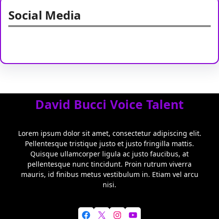
Social Media
Facebook
Twitter
Instagram
LinkedIn
Pinterest
Vimeo
Tumblr
David Bucci Voice Talent
Lorem ipsum dolor sit amet, consectetur adipiscing elit.
Pellentesque tristique justo et justo fringilla mattis.
Quisque ullamcorper ligula ac justo faucibus, at
pellentesque nunc tincidunt. Proin rutrum viverra
mauris, id finibus metus vestibulum in. Etiam vel arcu
nisi.
Facebook
X
Instagram
YouTube