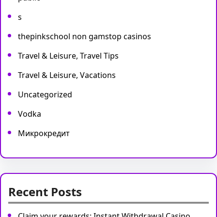
s
thepinkschool non gamstop casinos
Travel & Leisure, Travel Tips
Travel & Leisure, Vacations
Uncategorized
Vodka
Микрокредит
Recent Posts
Claim your rewards: Instant Withdrawal Casino