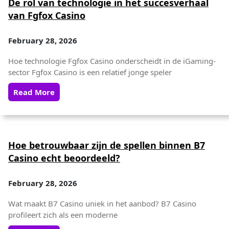
De rol van technologie in het succesverhaal
van Fgfox Casino
February 28, 2026
Hoe technologie Fgfox Casino onderscheidt in de iGaming-
sector Fgfox Casino is een relatief jonge speler
Read More
Hoe betrouwbaar zijn de spellen binnen B7
Casino echt beoordeeld?
February 28, 2026
Wat maakt B7 Casino uniek in het aanbod? B7 Casino
profileert zich als een moderne