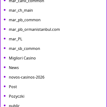
mar_canli_common
mar_ch_main
mar_pb_common
mar_pb_ormanistanbul.com
mar_PL
mar_sb_common
Migliori Casino
News
novos-casinos-2026
Post
Pozyczki
public