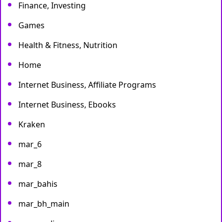
Finance, Investing
Games
Health & Fitness, Nutrition
Home
Internet Business, Affiliate Programs
Internet Business, Ebooks
Kraken
mar_6
mar_8
mar_bahis
mar_bh_main