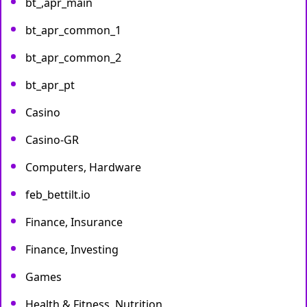
bt_,apr_main
bt_apr_common_1
bt_apr_common_2
bt_apr_pt
Casino
Casino-GR
Computers, Hardware
feb_bettilt.io
Finance, Insurance
Finance, Investing
Games
Health & Fitness, Nutrition