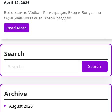
April 12, 2026
Всё о казино Vodka – Регистрация, Вход и Бонусы на
Официальном Сайте В этом разделе
Read More
Search
S
Search
e
a
r
c
Archive
h
August 2026