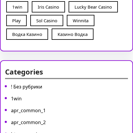
1win
Iris Casino
Lucky Bear Casino
Play
Sol Casino
Winnita
Водка Казино
Казино Водка
Categories
! Без рубрики
1win
apr_common_1
apr_common_2