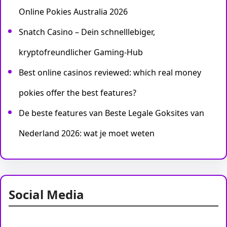
Online Pokies Australia 2026
Snatch Casino – Dein schnelllebiger,
kryptofreundlicher Gaming-Hub
Best online casinos reviewed: which real money
pokies offer the best features?
De beste features van Beste Legale Goksites van
Nederland 2026: wat je moet weten
Social Media
Facebook
Twitter
Instagram
LinkedIn
Pinterest
Vimeo
Tumblr