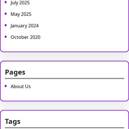
July 2025
May 2025
January 2024
October 2020
Pages
About Us
Tags