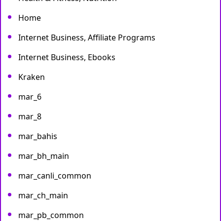
Home
Internet Business, Affiliate Programs
Internet Business, Ebooks
Kraken
mar_6
mar_8
mar_bahis
mar_bh_main
mar_canli_common
mar_ch_main
mar_pb_common