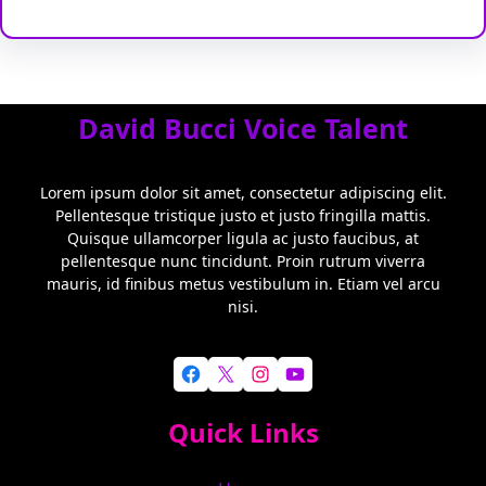
David Bucci Voice Talent
Lorem ipsum dolor sit amet, consectetur adipiscing elit.
Pellentesque tristique justo et justo fringilla mattis.
Quisque ullamcorper ligula ac justo faucibus, at
pellentesque nunc tincidunt. Proin rutrum viverra
mauris, id finibus metus vestibulum in. Etiam vel arcu
nisi.
Facebook
X
Instagram
YouTube
Quick Links