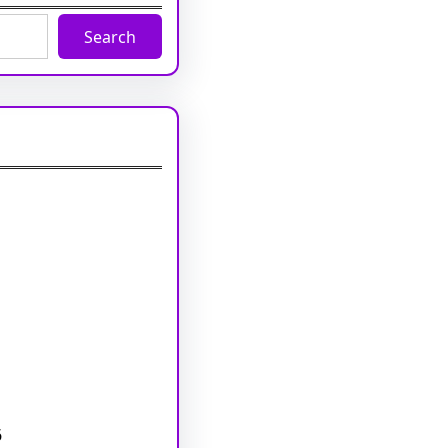
Search
6