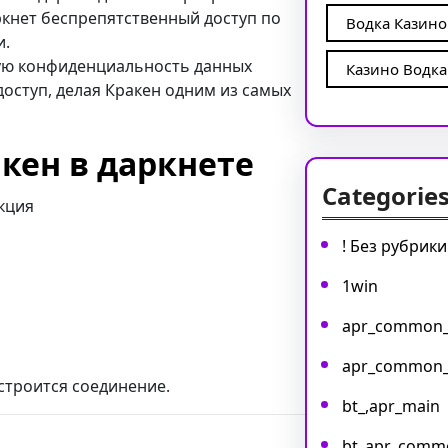
ркнет беспрепятственный доступ по
Водка Казино
и.
ную конфиденциальность данных
Казино Водка
оступ, делая Кракен одним из самых
акен в даркнете
Categorie
укция
! Без рубрики
1win
apr_common
apr_common
строится соединение.
bt_,apr_main
bt_apr_comm