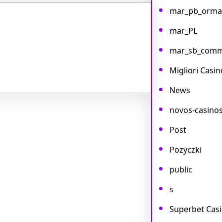
mar_pb_orma
mar_PL
mar_sb_com
Migliori Casin
News
novos-casino
Post
Pozyczki
public
s
Superbet Cas