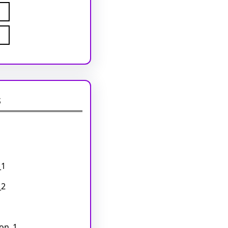
s
_1
_2
on_1