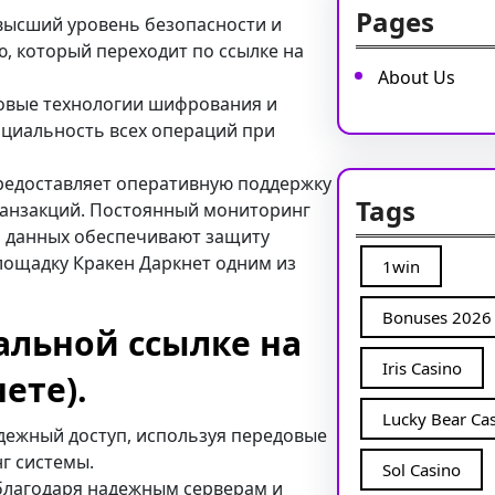
Pages
 высший уровень безопасности и
, который переходит по ссылке на
About Us
едовые технологии шифрования и
циальность всех операций при
предоставляет оперативную поддержку
Tags
ранзакций. Постоянный мониторинг
ь данных обеспечивают защиту
лощадку Кракен Даркнет одним из
1win
Bonuses 2026 
альной ссылке на
Iris Casino
ете).
Lucky Bear Ca
адежный доступ, используя передовые
г системы.
Sol Casino
 благодаря надежным серверам и