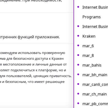
Internet Busine
Programs
Internet Busi
Kraken
утренних функций приложения.
mar_6
екомендуем использовать проверенную
mar_8
има для безопасного доступа к Кракен
вая местоположение и личные данные от
mar_bahis
воляет подключиться к платформе, но и
mar_bh_main
для пользователей, ценящих приватность.
ым и безопасным, что имеет решающее
mar_canli_c
mar_ch_main
mar_pb_com