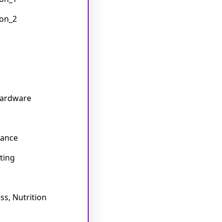
on_2
Hardware
rance
ting
ss, Nutrition