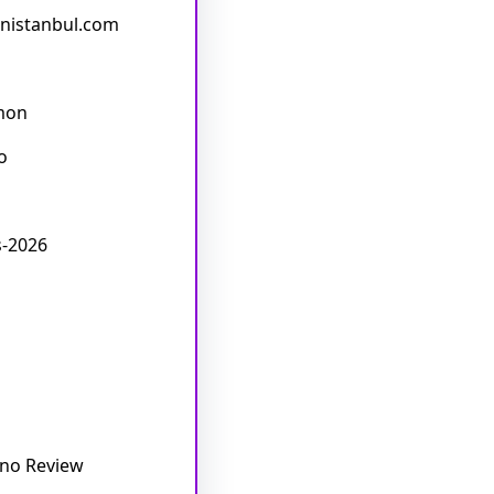
nistanbul.com
mon
o
s-2026
ino Review