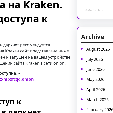
 на Kraken.
S
e
доступа к
a
r
c
Archive
h
н даркнет рекомендуется
August 2026
 на Кракен сайт представлена ниже.
ен и запущен на вашем устройстве.
July 2026
ении сайта Kraken в сети onion.
June 2026
оступна) –
txmbxfcqd.onion
May 2026
April 2026
туп к
March 2026
в даркнет.
February 202