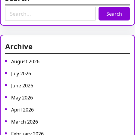
S
Search
e
a
r
c
Archive
h
August 2026
July 2026
June 2026
May 2026
April 2026
March 2026
February 2026