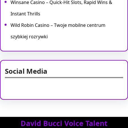
Winsane Casino – Quick‑Hit Slots, Rapid Wins &
Instant Thrills
Wild Robin Casino – Twoje mobilne centrum
szybkiej rozrywki
Social Media
Facebook
Twitter
Instagram
LinkedIn
Pinterest
Vimeo
Tumblr
David Bucci Voice Talent