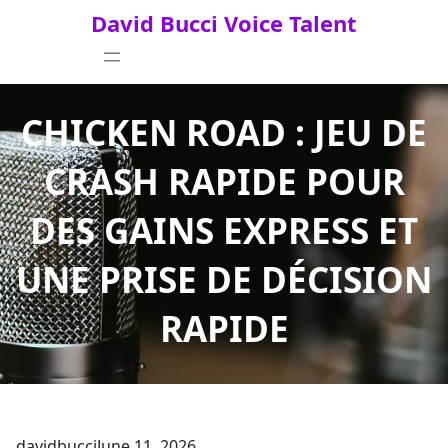
Skip
David Bucci Voice Talent
to
content
CHICKEN ROAD : JEU DE
CRASH RAPIDE POUR
DES GAINS EXPRESS ET
UNE PRISE DE DÉCISION
RAPIDE
davidbucci
June 11, 2026