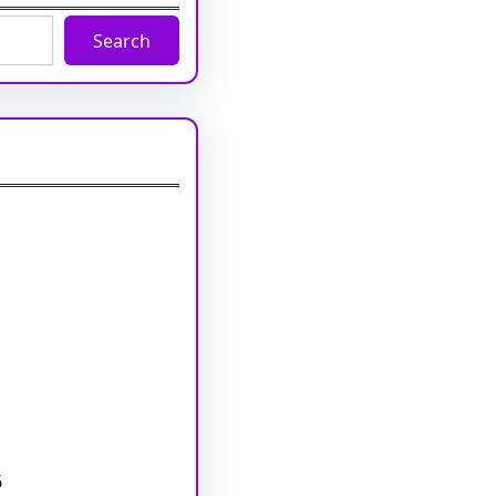
Search
6