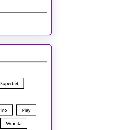
Superbet
sino
Play
Winnita