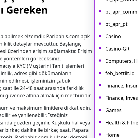
ı Gereken
bt_apr_comm
bt_apr_pt
i alabilmek elzemdir. Paribahis.com açık
Casino
 kilit detaylar mevcuttur. Başlangıç
Casino-GR
esi üzerinden erişim sağlamaktır. Erişim
e yöntemleri göreceksiniz.
Computers, 
cıyla KYC (Müşterini Tanı) işlemleri
kimlik, adres gibi dökümanların
feb_bettilt.io
emin edilmesi, işleminizin çabuk
Finance, Insu
saat ile 24-48 saat arasında farklılık
i güvence altına almak için mecburidir.
Finance, Inves
imum ve maksimum limitlere dikkat edin.
Games
ilir ve yenilenebilir. İsteğiniz
sında gözden geçirilir. Kuşkulu hal veya
Health & Fitne
ar birkaç dakika ile birkaç saat, Papara
Home
rseniz, Paribahis.com kullanıcı desteği