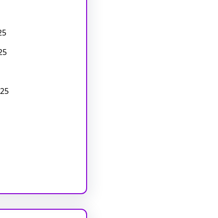
25
25
25