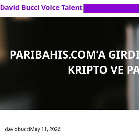
Skip
David Bucci Voice Talent
to
content
PARIBAHIS.COM’A GIRD
KRIPTO VE P
davidbucci
May 11, 2026