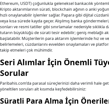
Ethereum, USDT) çoğunlukla geleneksel bankacılık yöntemle
Kripto aktarımlarının sürati, blockchain ağının o anki yoğ
hızlı onaylanabilir işlemler sağlar. Papara gibi dijital cüz
veya kısa sürede kayda geçer. Alışılmış banka göndermeleri,
sonları ve resmi tatiller gibi sınırlamalar nedeniyle sıklıkla
tutarın büyüklüğü de sürati tesir edebilir; geniş meblağlı a
başlatabilir. Müşterilerin para aktarım işlemlerinde hız ve ver
belirlemeleri, cüzdanlarını evvelden onaylamaları ve platformu
takip etmeleri çok mühimdir.
Seri Alımlar İçin Önemli Tüy
Sorular
Paribahis.com’da parasal süreçlerinizi daha verimli hale geti
yöneltilen soruları alt kısımda keşfedebilirsiniz:
Süratli Para Alma İçin Önerile