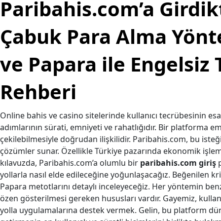
Paribahis.com’a Girdik
Çabuk Para Alma Yönte
ve Papara ile Engelsiz 
Rehberi
Online bahis ve casino sitelerinde kullanıcı tecrübesinin es
adımlarının sürati, emniyeti ve rahatlığıdır. Bir platforma e
çekilebilmesiyle doğrudan ilişkilidir. Paribahis.com, bu iste
çözümler sunar. Özellikle Türkiye pazarında ekonomik işleml
kılavuzda, Paribahis.com’a olumlu bir
paribahis.com giriş
p
yollarla nasıl elde edileceğine yoğunlaşacağız. Beğenilen kri
Papara metotlarını detaylı inceleyeceğiz. Her yöntemin benz
özen gösterilmesi gereken hususları vardır. Gayemiz, kullanı
yolla uygulamalarına destek vermek. Gelin, bu platform dün