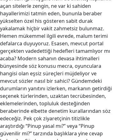
açan sitelerle zengin, ne var ki sahiden
hayallerimizi tatmin eden, bununla beraber
yükselten özel his gösteren sabit durak
yakalamak hiçbir vakit zahmetsiz bulunmaz.
Hemen mükemmel ilgili evrede, malum terimi
defalarca duyuyoruz. Esasen, mevcut portal
gerçekten vadedettiği hedefleri tamamlıyor mı
acaba? Modern sahanın devasa ihtimalleri
bünyesinde söz konusu mecra, oyunculara
hangisi olan eşsiz süreçleri müjdeliyor ve
mevcut sözler nasıl bir sahici? Gündemdeki
durumların yanıtını izlerken, markanın getirdiği
seçenek türlerinden, uzaktan tecrübesinden,
eklemelerinden, topluluk desteğinden
beraberinde elbette denetim kurallarından söz
edeceğiz. Pek çok ziyaretçinin titizlikle
araştırdığı “Pinup yasal mı?” veya “Pinup
güvenilir mi?” tarzında başlıklara yine cevap