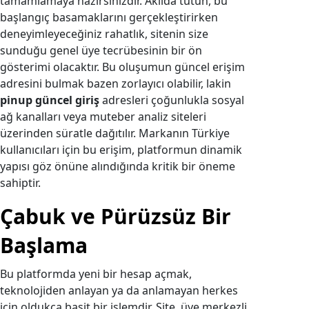
tamamlamaya hazırsınızdır. Akılda tutun, bu
başlangıç basamaklarını gerçekleştirirken
deneyimleyeceğiniz rahatlık, sitenin size
sunduğu genel üye tecrübesinin bir ön
gösterimi olacaktır. Bu oluşumun güncel erişim
adresini bulmak bazen zorlayıcı olabilir, lakin
pinup güncel giriş
adresleri çoğunlukla sosyal
ağ kanalları veya muteber analiz siteleri
üzerinden süratle dağıtılır. Markanın Türkiye
kullanıcıları için bu erişim, platformun dinamik
yapısı göz önüne alındığında kritik bir öneme
sahiptir.
Çabuk ve Pürüzsüz Bir
Başlama
Bu platformda yeni bir hesap açmak,
teknolojiden anlayan ya da anlamayan herkes
için oldukça basit bir işlemdir. Site, üye merkezli