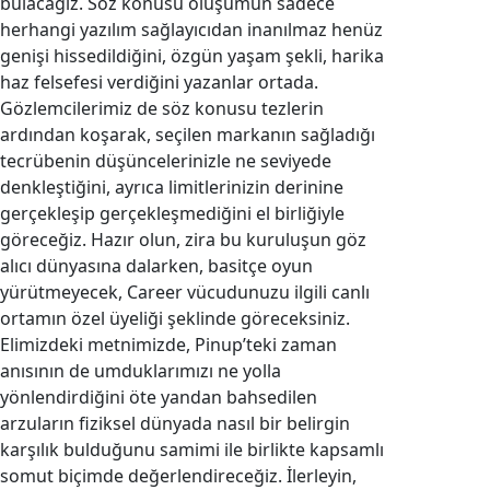
bulacağız. Söz konusu oluşumun sadece
herhangi yazılım sağlayıcıdan inanılmaz henüz
genişi hissedildiğini, özgün yaşam şekli, harika
haz felsefesi verdiğini yazanlar ortada.
Gözlemcilerimiz de söz konusu tezlerin
ardından koşarak, seçilen markanın sağladığı
tecrübenin düşüncelerinizle ne seviyede
denkleştiğini, ayrıca limitlerinizin derinine
gerçekleşip gerçekleşmediğini el birliğiyle
göreceğiz. Hazır olun, zira bu kuruluşun göz
alıcı dünyasına dalarken, basitçe oyun
yürütmeyecek, Career vücudunuzu ilgili canlı
ortamın özel üyeliği şeklinde göreceksiniz.
Elimizdeki metnimizde, Pinup’teki zaman
anısının de umduklarımızı ne yolla
yönlendirdiğini öte yandan bahsedilen
arzuların fiziksel dünyada nasıl bir belirgin
karşılık bulduğunu samimi ile birlikte kapsamlı
somut biçimde değerlendireceğiz. İlerleyin,