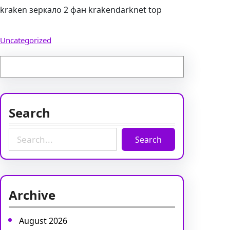
kraken зеркало 2 фан krakendarknet top
Uncategorized
Search
S
Search
e
a
r
c
Archive
h
August 2026