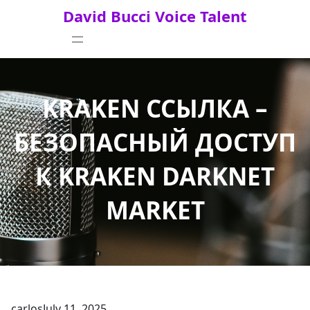
Skip
David Bucci Voice Talent
to
content
KRAKEN ССЫЛКА –
БЕЗОПАСНЫЙ ДОСТУП
К KRAKEN DARKNET
MARKET
carlos
July 11, 2025