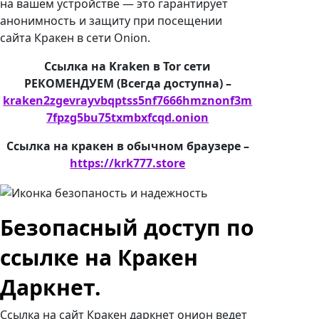
на вашем устройстве — это гарантирует
анонимность и защиту при посещении
сайта Кракен в сети Onion.
Ссылка на Kraken в Tor сети
РЕКОМЕНДУЕМ (Всегда доступна) –
kraken2zgevrayvbqptss5nf7666hmznonf3m
7fpzg5bu75txmbxfcqd.onion
Ссылка на кракен в обычном браузере –
https://krk777.store
Безопасный доступ по
ссылке на Кракен
Даркнет.
Ссылка на сайт Кракен даркнет онион ведет