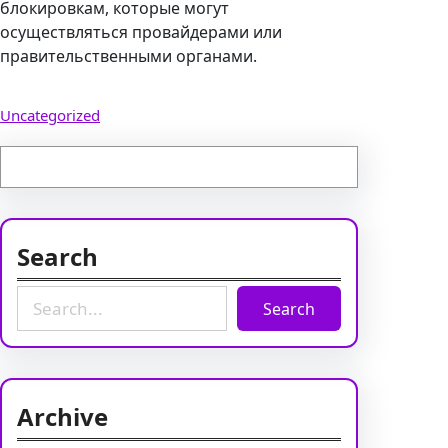
блокировкам, которые могут
осуществляться провайдерами или
правительственными органами.
Uncategorized
Search
S
Search
e
a
r
c
Archive
h