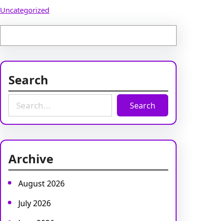
Uncategorized
Search
S
Search
e
a
r
c
Archive
h
August 2026
July 2026